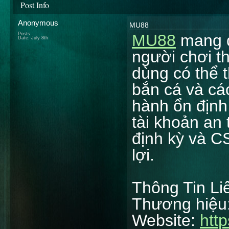
Post Info
Anonymous
MU88
Posts:
MU88
mang đ
Date:
July 8th
người chơi th
dùng có thể 
bắn cá và cá
hành ổn định,
tài khoản an 
định kỳ và C
lợi.
Thông Tin Li
Thương hiệu
Website:
htt