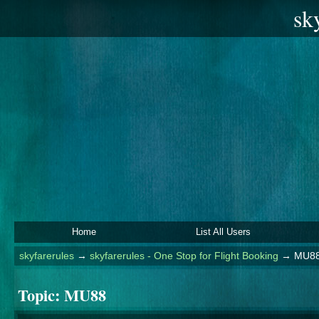
sk
Home
List All Users
skyfarerules
→
skyfarerules - One Stop for Flight Booking
→
MU8
Topic:
MU88