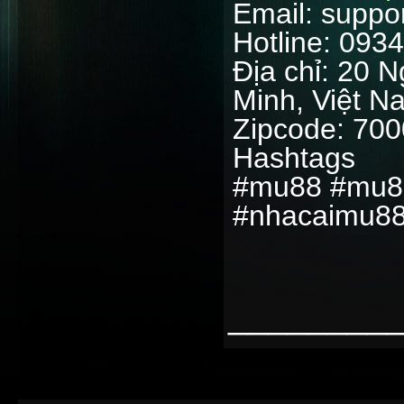
Email: supp
Hotline: 093
Địa chỉ: 20 
Minh, Việt N
Zipcode: 70
Hashtags
#mu88 #mu8
#nhacaimu8
________