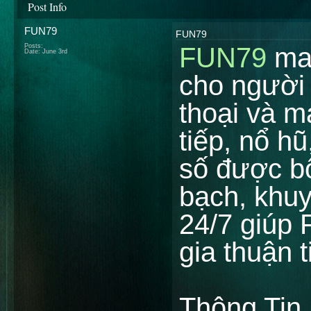
Post Info
FUN79
FUN79
Posts:
FUN79
man
Date:
June 3rd
cho người t
thoại và m
tiếp, nổ h
số được bố
bạch, khu
24/7 giúp 
gia thuận t
Thông Tin