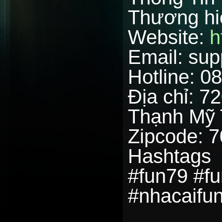
Thương hi
Website:
h
Email: su
Hotline: 0
Địa chỉ: 7
Thạnh Mỹ 
Zipcode: 
Hashtags
#fun79 #f
#nhacaifu