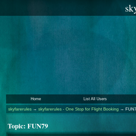
sk
Home
List All Users
skyfarerules
→
skyfarerules - One Stop for Flight Booking
→
FUN
Topic:
FUN79