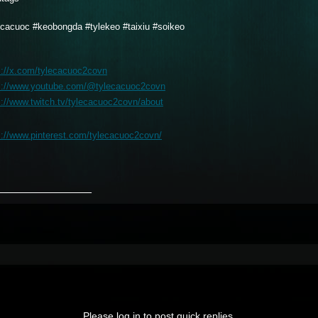
ecacuoc #keobongda #tylekeo #taixiu #soikeo
s://x.com/tylecacuoc2covn
s://www.youtube.com/@tylecacuoc2covn
s://www.twitch.tv/tylecacuoc2covn/about
s://www.pinterest.com/tylecacuoc2covn/
_______________
Please log in to post quick replies.