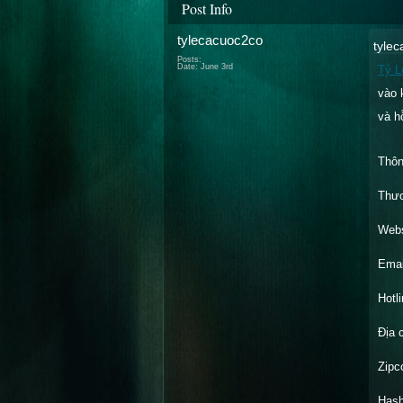
Post Info
tylecacuoc2co
tyle
Posts:
Date:
June 3rd
Tỷ L
vào 
và h
Thôn
Thươ
Webs
Emai
Hotl
Địa 
Zipc
Hash