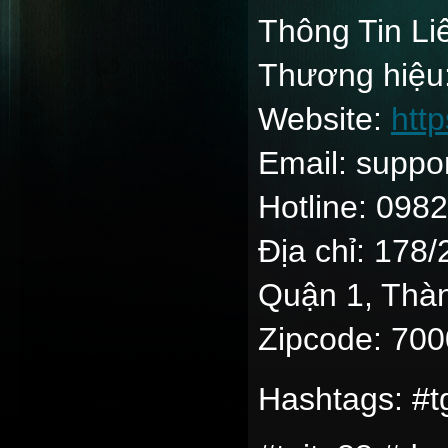
Thông Tin Li
Thương hiệu:
Website:
http
Email: supp
Hotline: 098
Địa chỉ: 178
Quận 1, Thàn
Zipcode: 70
Hashtags: #t