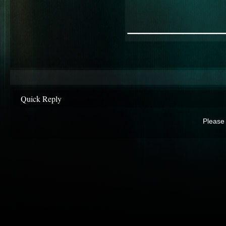
________
Quick Reply
Please 