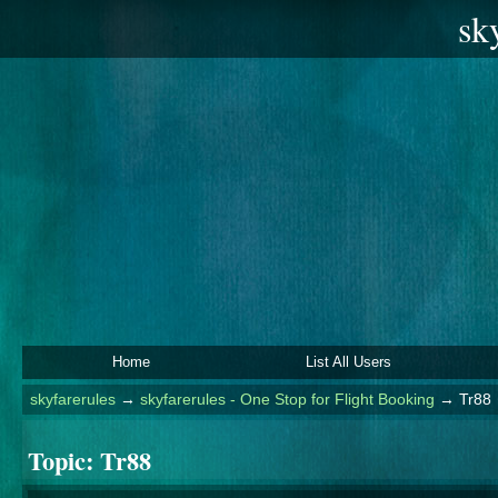
sk
Home
List All Users
skyfarerules
→
skyfarerules - One Stop for Flight Booking
→
Tr88
Topic:
Tr88