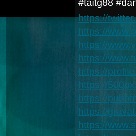
#taitg88 #da
https://twitt
https://www.
https://www
https://www.
https://profi
https://500p
https://pubh
https://grav
https://www.