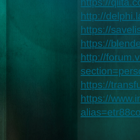
https://qiita
http://delphi
https://savel
https://blend
http://forum
section=per
https://tran
https://www.
alias=etr88