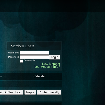
Members Login
Username
Login
Password
Remember Me
New Member
Lost Account Info?
ls
Calendar
art A New Topic
Reply
Printer Friendly