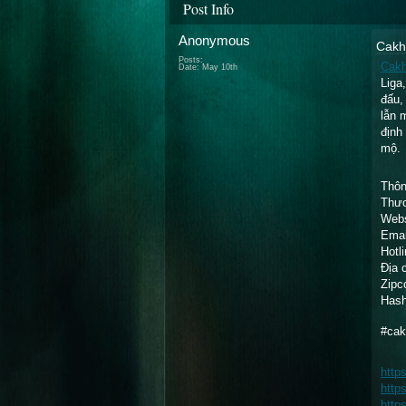
Post Info
Anonymous
Cakh
Posts:
Cak
Date:
May 10th
Liga
đấu,
lẫn 
định
mộ.
Thôn
Thươ
Webs
Emai
Hotl
Địa 
Zipc
Hash
#cak
http
http
http