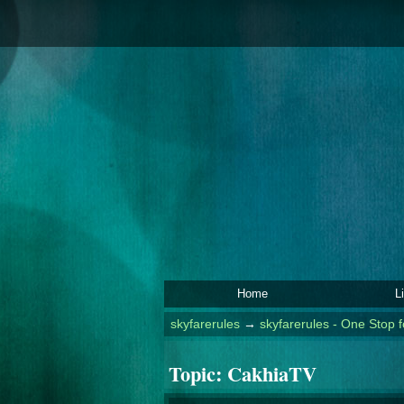
Home
L
skyfarerules
→
skyfarerules - One Stop f
Topic:
CakhiaTV