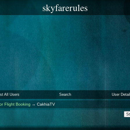
skyfarerules
ist All Users
Search
User Detai
or Flight Booking
→
CakhiaTV
St