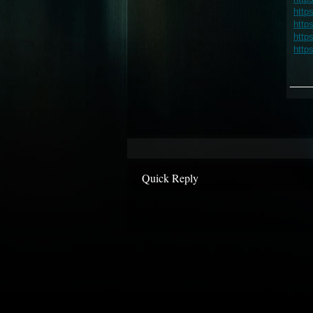
http
http
http
http
___
Quick Reply