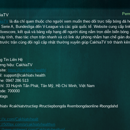
Perm
iaTV
hiaTV
 là địa chỉ quen thuộc cho người xem muốn theo dõi trực tiếp bóng đá 
, Serie A, Bundesliga đến V-League và các giải quốc tế. Website cung cấp link x
 livescore, kết quả và bảng xếp hạng để người dùng nắm trọn diễn biến bóng đ
máy tính, thao tác chọn trận nhanh và có link dự phòng nhằm hạn chế gián đoạ
 trước trận cùng đội ngũ cập nhật thường xuyên giúp CakhiaTV trở thành kên
g Tin Liên Hệ
ng hiệu: CakhiaTV
ite:
https://cakhiatv.health/
l: support@cakhiatv.health
ine: 0947 286 513
chỉ: 33 Huỳnh Tấn Phát, Tân Mỹ, Hồ Chí Minh, Việt Nam
ode: 700000
tags
hiatv #cakhiatvtructiep #tructiepbongda #xembongdaonline #bongdahd
s://x.com/Cakhiatvhealt
s://500px.com/p/cakhiatvhealthvn
s://www.pinterest.com/Cakhiatvhealtvn/