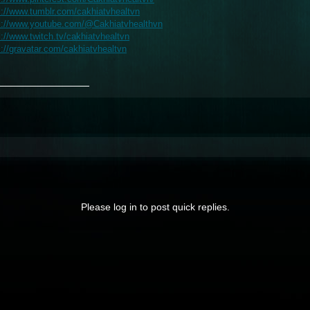
s://www.tumblr.com/cakhiatvhealtvn
s://www.youtube.com/@Cakhiatvhealthvn
s://www.twitch.tv/cakhiatvhealtvn
s://gravatar.com/cakhiatvhealtvn
_______________
Please log in to post quick replies.