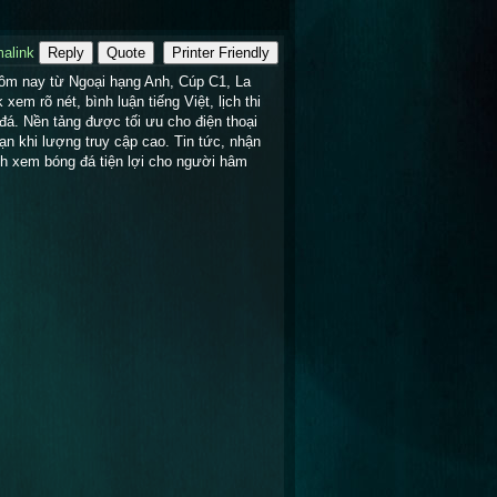
alink
Reply
Quote
Printer Friendly
hôm nay từ Ngoại hạng Anh, Cúp C1, La 
em rõ nét, bình luận tiếng Việt, lịch thi 
á. Nền tảng được tối ưu cho điện thoại 
n khi lượng truy cập cao. Tin tức, nhận 
h xem bóng đá tiện lợi cho người hâm 