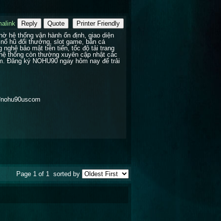
alink
Reply
Quote
Printer Friendly
ờ hệ thống vận hành ổn định, giao diện
 nổ hũ đổi thưởng, slot game, bắn cá
nghệ bảo mật tiên tiến, tốc độ tải trang
, hệ thống còn thường xuyên cập nhật các
ăm. Đăng ký NOHU90 ngay hôm nay để trải
 #nohu90uscom
Page 1 of 1
sorted by