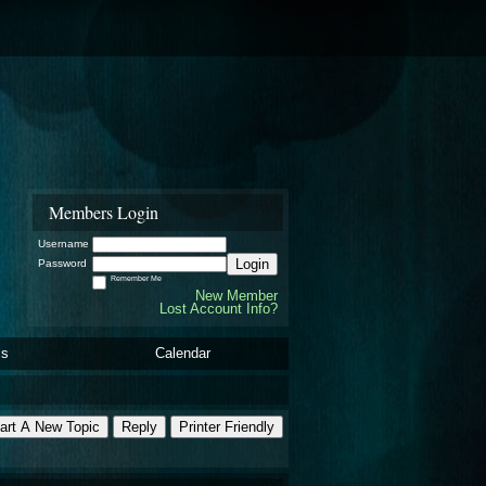
Members Login
Username
Login
Password
Remember Me
New Member
Lost Account Info?
ls
Calendar
art A New Topic
Reply
Printer Friendly