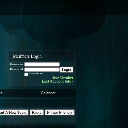
Members Login
Username
Login
Password
Remember Me
New Member
Lost Account Info?
ls
Calendar
art A New Topic
Reply
Printer Friendly