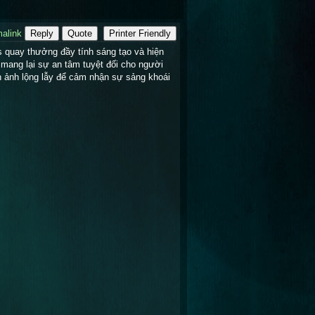
alink
Reply
Quote
Printer Friendly
s quay thưởng đầy tính sáng tạo và hiện 
mang lại sự an tâm tuyệt đối cho người 
h ảnh lộng lẫy để cảm nhận sự sảng khoái 