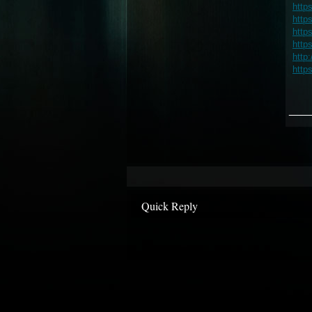
http
http
http
http
http:
https
___
Quick Reply