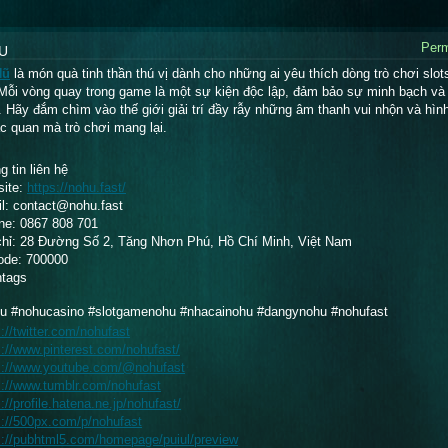
Perm
U
Hũ
 là món quà tinh thần thú vị dành cho những ai yêu thích dòng trò chơi slot
 Mỗi vòng quay trong game là một sự kiện độc lập, đảm bảo sự minh bạch và 
. Hãy đắm chìm vào thế giới giải trí đầy rẫy những âm thanh vui nhộn và hìn
ạc quan mà trò chơi mang lại.
g tin liên hệ
ite:
https://nohu.fast/
l: contact@nohu.fast
ine: 0867 808 701
chỉ: 28 Đường Số 2, Tăng Nhơn Phú, Hồ Chí Minh, Việt Nam
ode: 700000
tags
u #nohucasino #slotgamenohu #nhacainohu #dangynohu #nohufast
s://twitter.com/nohufast
s://www.pinterest.com/nohufast/
s://www.youtube.com/@nohufast
s://www.tumblr.com/nohufast
://profile.hatena.ne.jp/nohufast/
s://500px.com/p/nohufast
s://pubhtml5.com/homepage/puiul/preview