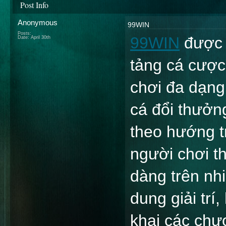
Post Info
Anonymous
99WIN
Posts:
99WIN
 được 
Date:
April 30th
tảng cá cược 
chơi đa dạng 
cá đổi thưởng
theo hướng tr
người chơi t
dàng trên nhi
dung giải trí
khai các chư