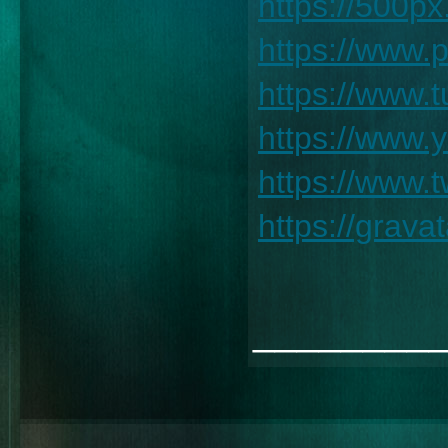
https://500p
https://www.
https://www.
https://www
https://www.t
https://grav
________