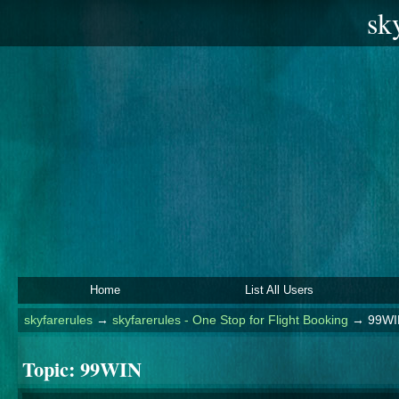
sk
Home
List All Users
skyfarerules
→
skyfarerules - One Stop for Flight Booking
→
99WI
Topic:
99WIN