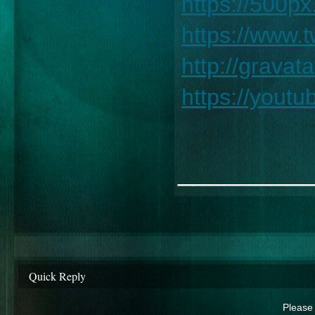
https://500p
https://www.
http://grava
https://you
________
Quick Reply
Please 