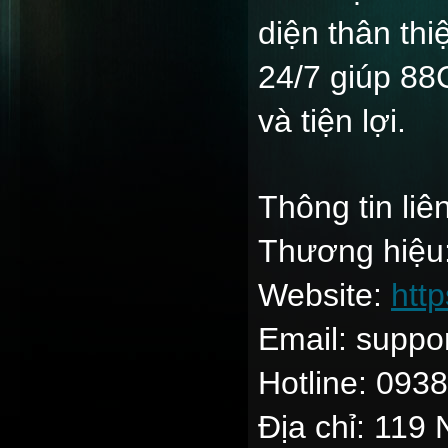
diện thân thi
24/7 giúp 88C
và tiện lợi.
Thông tin liê
Thương hiệu
Website:
htt
Email: supp
Hotline: 093
Địa chỉ: 119