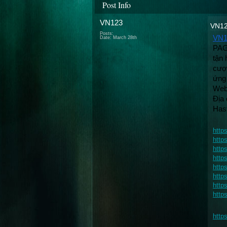
Post Info
VN123
VN1
Posts:
VN1
Date:
March 28th
PAG
tận 
cược
ứng 
Webs
Địa 
Has
http
http
http
http
http
http
http
http
http