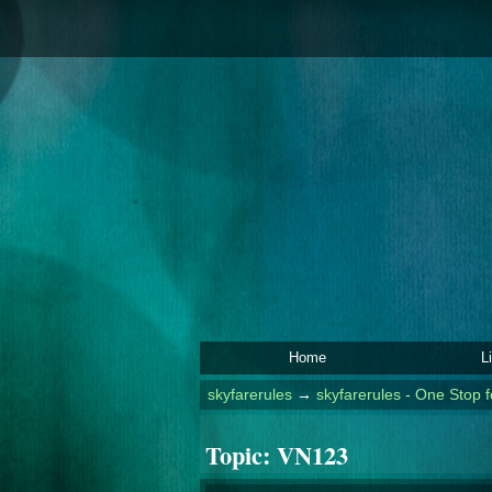
Home
L
skyfarerules
→
skyfarerules - One Stop f
Topic:
VN123