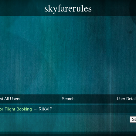
skyfarerules
ist All Users
Search
User Detai
or Flight Booking
→
RIKVIP
St