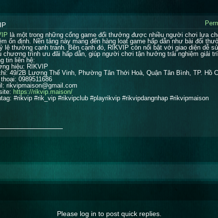
Perm
IP
VIP
là một trong những cổng game đổi thưởng được nhiều người chơi lựa chọn
ệm ổn định. Nền tảng này mang đến hàng loạt game hấp dẫn như bài đổi thưởn
tỷ lệ thưởng cạnh tranh. Bên cạnh đó, RIKVIP còn nổi bật với giao diện dễ s
u chương trình ưu đãi hấp dẫn, giúp người chơi tận hưởng trải nghiệm giải trí 
 tin liên hệ:
ng hiệu: RIKVIP
chỉ: 49/2B Lương Thế Vinh, Phường Tân Thới Hoà, Quận Tân Bình, TP. Hồ C
 thoại: 0989511686
l: rikvipmaison@gmail.com
ite:
https://rikvip.maison/
tag: #rikvip #rik_vip #rikvipclub #playrikvip #rikvipdangnhap #rikvipmaison
_______________
Please log in to post quick replies.