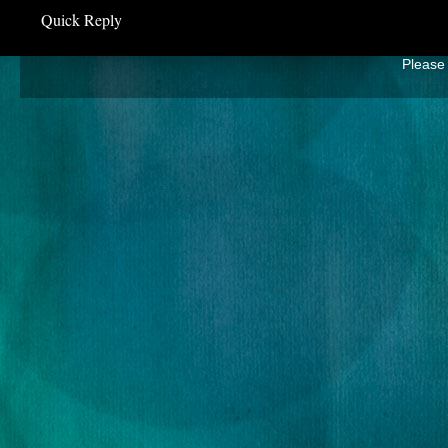
Quick Reply
Please 