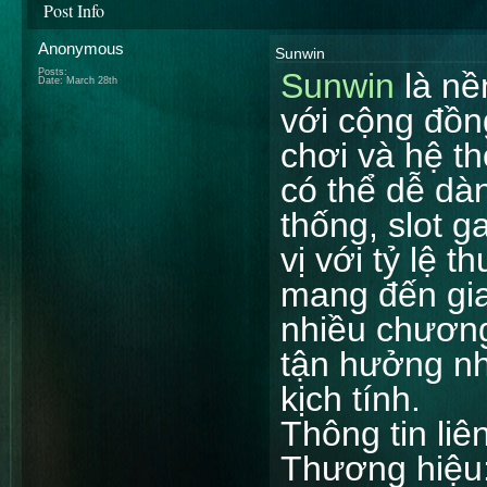
Post Info
Anonymous
Sunwin
Posts:
Sunwin
là nề
Date:
March 28th
với cộng đồn
chơi và hệ t
có thể dễ dà
thống, slot 
vị với tỷ lệ 
mang đến gia
nhiều chương 
tận hưởng nhữ
kịch tính.
Thông tin liê
Thương hiệ