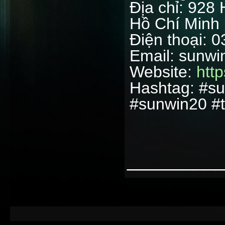
Địa chỉ: 928
Hồ Chí Minh
Điện thoại: 
Email: sunw
Website:
htt
Hashtag: #su
#sunwin20 #
________