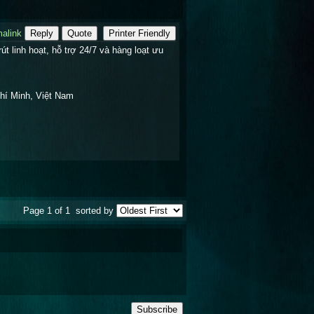
alink
Reply
Quote
Printer Friendly
út linh hoạt, hỗ trợ 24/7 và hàng loạt ưu
hí Minh, Việt Nam
Page 1 of 1
sorted by
Subscribe